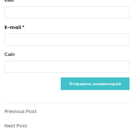
Имя
*
E-mail
*
Сайт
Previous
Навигация
Previous Post
Post
по
Next
Next Post
Post